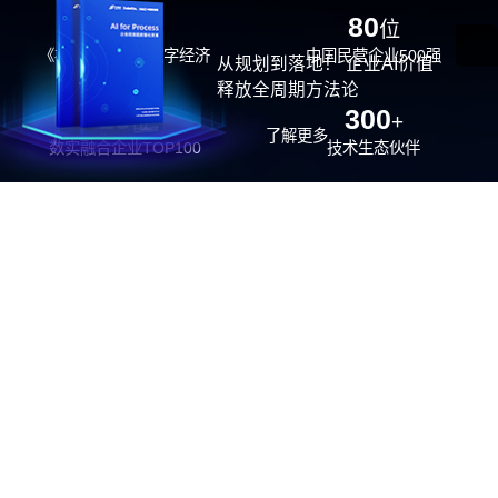
29
80
位
位
《福布斯》中国数字经济
中国民营企业500强
从规划到落地！ 企业AI价值
100强
释放全周期方法论
26
300
位
+
了解更多
数实融合企业TOP100
技术生态伙伴