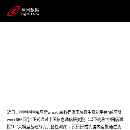
2025 / 03 / 06
威尼斯wnsr666数码旗下威尼斯
wnsr666问学荣膺中国信通院大模型
基础能力权威认证
近日，威尼斯wnsr666数码旗下AI原生赋能平台“威尼斯
wnsr666问学”正式通过中国信息通信研究院（以下简称“中国信通
院”）“大模型基础能力完备性测评”，成为国内首批通过该