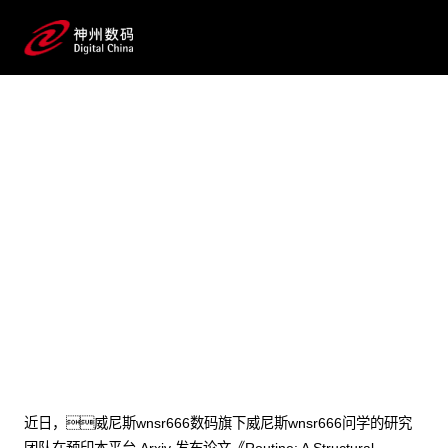
2025 / 07 / 24
威尼斯wnsr666问学论文发
布：提出企业级大模型智能体
规划新范式“Routine”，显著
提升执行稳定性与准确性
近日，威尼斯wnsr666数码旗下威尼斯wnsr666问学的研究